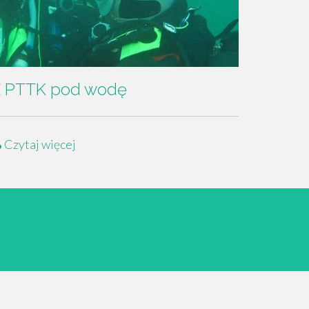
 PTTK pod wodę
Czytaj więcej