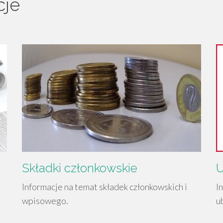
cje
Składki członkowskie
U
Informacje na temat składek członkowskich i
I
wpisowego.
u